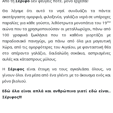
Από τη
Σέριφο
δεν φεύγεις ποτέ.. μόνο έρχεσαι!
Θα λέγαμε ότι αυτό το νησί συνδυάζει τα πάντα:
ακατέργαστη ομορφιά, φιλοξενία, γαλάζια νερά σε υπέροχες
ου
παραλίες για κάθε γούστο, λιθόστρωτα μονοπάτια του 19
αιώνα που τα χρησιμοποιούσαν οι μεταλλωρύχοι, πάνω από
100 γραφικά ξωκλήσια που το καθένα γιορτάζει με
παραδοσιακό πανηγύρι, μα πάνω από όλα μια μαγευτική
Χώρα, από τις ομορφότερες του Αιγαίου, με φανταστική θέα
στο απέραντο γαλάζιο, δαιδαλώδη σοκάκια, ασπρισμένες
αυλές και κάτασπρους μύλους.
Η
Σέριφος
είναι έτοιμη να τους αγκαλιάσει όλους, να
γίνουν όλοι ένα μέσα από ένα γλέντι με το άκουσμα ενός και
μόνο βιολιού.
Εδώ όλα είναι απλά και ανθρώπινα γιατί εδώ είναι..
Σέριφος!!!