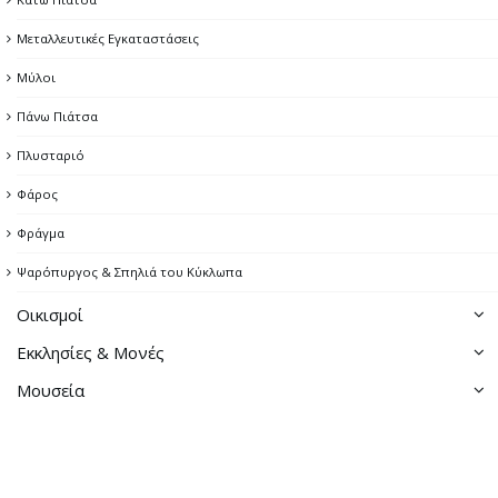
Μεταλλευτικές Εγκαταστάσεις
Μύλοι
Πάνω Πιάτσα
Πλυσταριό
Φάρος
Φράγμα
Ψαρόπυργος & Σπηλιά του Κύκλωπα
Οικισμοί
Εκκλησίες & Μονές
Αβεσσαλός
Μουσεία
Εκκλησίες της Χώρας
Άη Γιάννης
Λαογραφικό μουσείο
Μονή Ταξιαρχών
Γαλανή
Αρχαιολογική συλλογή
Εκκλησία της Παναγιάς
Γάνεμα