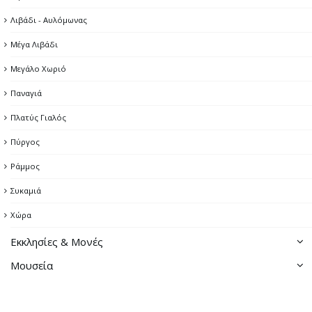
Λιβάδι - Αυλόμωνας
Μεταλλευτικές Εγκαταστάσεις
Μέγα Λιβάδι
Μύλοι
Μεγάλο Χωριό
Πάνω Πιάτσα
Παναγιά
Πλυσταριό
Πλατύς Γιαλός
Φάρος
Πύργος
Φράγμα
Ράμμος
Ψαρόπυργος & Σπηλιά του Κύκλωπα
Συκαμιά
Χώρα
Εκκλησίες & Μονές
Μουσεία
Εκκλησίες της Χώρας
Λαογραφικό μουσείο
Μονή Ταξιαρχών