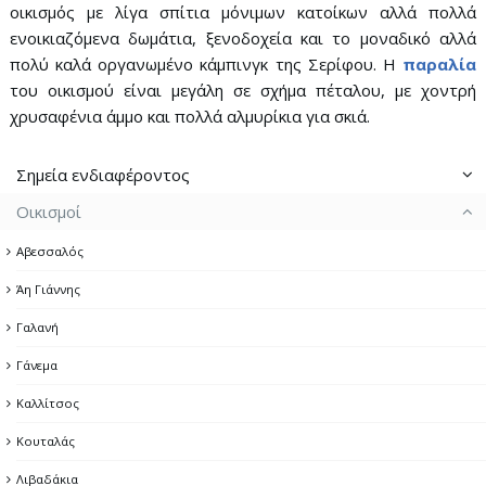
οικισμός με λίγα σπίτια μόνιμων κατοίκων αλλά πολλά
ενοικιαζόμενα δωμάτια,
ξενοδοχεία και το μοναδικό αλλά
πολύ καλά οργανωμένο κάμπινγκ της Σερίφου. Η
παραλία
του οικισμού είναι μεγάλη σε σχήμα πέταλου, με χοντρή
χρυσαφένια άμμο και πολλά αλμυρίκια για σκιά.
Σημεία ενδιαφέροντος
Οικισμοί
Άσπρος Πύργος
Αβεσσαλός
Διοικητήριο & Ηρώο Μεταλλωρύχων
Άη Γιάννης
Ηρώο Πεσόντων
Γαλανή
Θέατρο Σερίφου
Γάνεμα
Θόλος
Καλλίτσος
Κάστρο της Γριάς
Κουταλάς
Κάστρο Χώρας
Λιβαδάκια
Κάτω Πίατσα