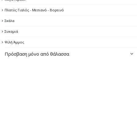
Πλατύς Γιαλός - Μεσιανό - Βορεινό
Σκάλα
Συκαμιά
Ψιλή Άμμος
Πρόσβαση μόνο από θάλασσα
Αχλάδι
Βαθιά Λαγκάδα
Βατούδι
Βρακοζώστης
Βρουλιά
Δίστομο
Δύο Γιαλούδια